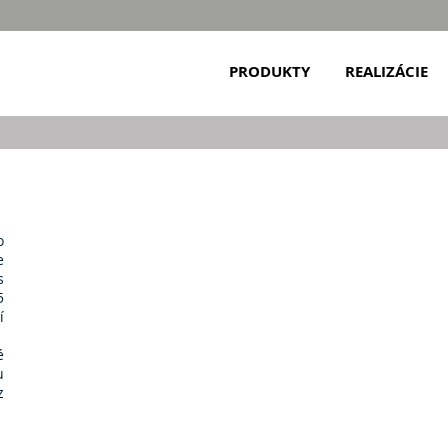
PRODUKTY
REALIZÁCIE
o
e
s
5
í
é
u
z