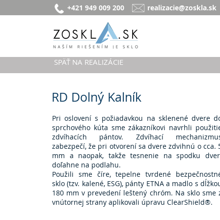
+421 949 009 200
realizacie@zoskla.sk
SPÄŤ NA REALIZÁCIE
RD Dolný Kalník
Pri oslovení s požiadavkou na sklenené dvere d
sprchového kúta sme zákazníkovi navrhli použiti
zdvíhacích pántov. Zdvíhací mechanizmu
zabezpečí, že pri otvorení sa dvere zdvihnú o cca. 
mm a naopak, takže tesnenie na spodku dver
doľahne na podlahu.
Použili sme číre, tepelne tvrdené bezpečnostn
sklo (tzv. kalené, ESG), pánty ETNA a madlo s dĺžko
180 mm v prevedení leštený chróm. Na sklo sme 
vnútornej strany aplikovali úpravu ClearShield®.