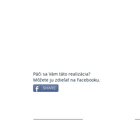
Technické parametre
Sprchové dvere - TYP 101
Sklo:
ESG Float 8 mm, leštené hrany
Kovanie
: Pánty ETNA TGHU90LH, madlo H16-20-
180L
Tesnenie:
ABE 6-8, DOE 6-8, GCE 6-8
Páči sa Vám táto realizácia?
Môžete ju zdieľať na Facebooku.
SHARE
​UŽITOČNÉ INFORMÁCIE
K
zo
Návod na používanie a údržbu skla
Ro
Všeobecné obchodné a dodacie podmienky